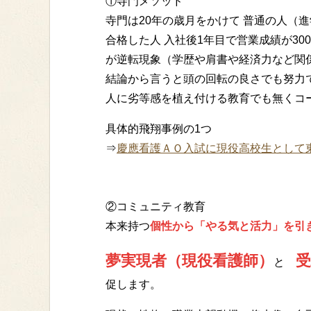
①寺門メソッド
寺門は20年の歳月をかけて 普通の人（
合格した人 入社後1年目で営業成績が3
が逆転現象（学歴や肩書や経済力など関
結論から言うと頭の回転の良さでも努力
人に劣等感を植え付ける教育でも無くコ
具体的飛翔事例の1つ
⇒
慶應看護ＡＯ入試に現役高校生として東関東初http
②コミュニティ教育
本来持つ
個性から「やる気と活力」を引
夢実現者（現役看護師）
受
と
促します。