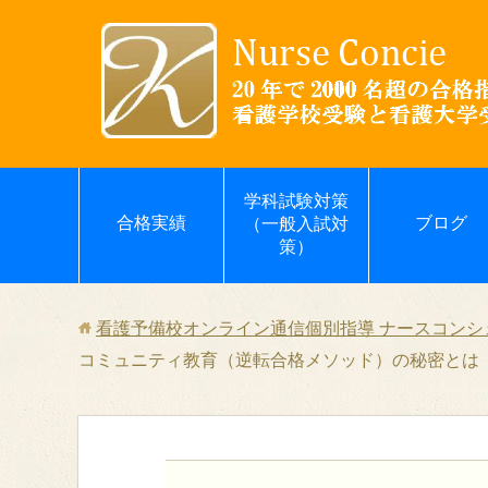
学科試験対策
合格実績
ブログ
（一般入試対
策）
看護予備校オンライン通信個別指導 ナースコンシェ
コミュニティ教育（逆転合格メソッド）の秘密とは