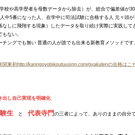
進学校や高学歴者を母数データから除去）が、総合で偏差値が3
00人中5番になった人、在学中に司法試験に合格する人 元々頭
係なしに飛翔する現象）したデータを取り続け実際に実践して
でもない。
ーチングでも無い 普通の人が誰でも出来る新教育メソッドです
://kanngoyobikoutuusinn.com/gyakutenの合格は
き出し自己実現を明確化
験生
代表寺門
と
の三者によって、ありのままの自分