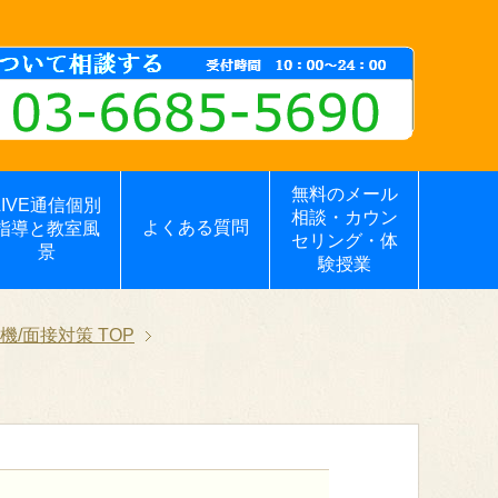
無料のメール
LIVE通信個別
相談・カウン
よくある質問
指導と教室風
セリング・体
景
験授業
機/面接対策
TOP