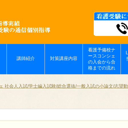
看護予備校ナ
ースコンシェ
講師紹介
対策講座内容
の入会から合
格までの流れ
 社会人入試/学士編入試験/総合選抜/一般入試の小論文/志望動