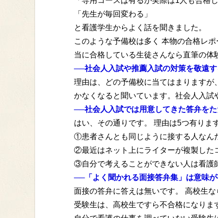
「専用コースは有るが実際は1人も合格
「先生が毎回変わる」
と看護学生からよく話を聞きました。
このような予備校は多く 本物の合格レポ
当に合格している生徒さんなら直筆の体
──社会人入試や推薦入試の対策を敬遠
理由は、どの予備校に当てはまりますが
かなくなると聞いています。社会人入試
──社会人入試では用意してきた答弁を
はい、その通りです。 理由は5つ有りま
①患者さんとも同じように接する人なん
②最近はネット上にライターが複製した
③自分で考えることができない人は看護
──「よく聞かれる面接答弁集」は意味
面接の答弁に答えは無いです。 高校生
受験生は、高校生ですら不合格になりま