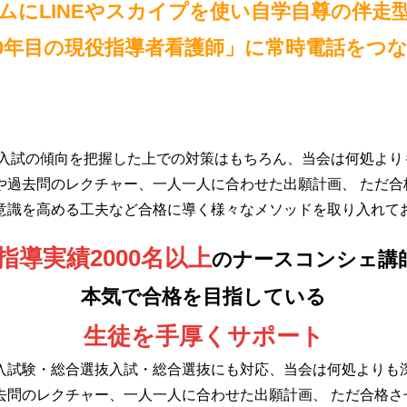
ムにLINEやスカイプを使い自学自尊の伴走
～20年目の現役指導者看護師」に常時電話をつ
薦入試の傾向を把握した上での対策はもちろん、当会は何処より
や過去問のレクチャー、一人一人に合わせた出願計画、 ただ合
意識を高める工夫など合格に導く様々なメソッドを取り入れて
指導実績2000名以上
のナースコンシェ講
本気で合格を目指している
生徒を手厚くサポート
入試験・総合選抜入試・総合選抜にも対応、当会は何処よりも
去問のレクチャー、一人一人に合わせた出願計画、 ただ合格さ