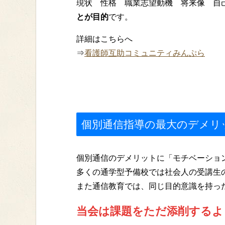
現状 性格 職業志望動機 将来像 自
とが目的
です。
詳細はこちらへ
⇒
看護師互助コミュニティみんぷら
個別通信指導の最大のデメリ
個別通信のデメリットに「モチベーショ
多くの通学型予備校では社会人の受講生
また通信教育では、同じ目的意識を持っ
当会は課題をただ添削するよ