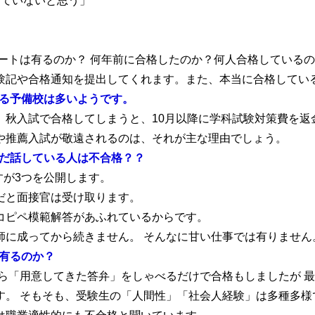
していないと思う」
ートは有るのか？ 何年前に合格したのか？何人合格しているの
験記や合格通知を提出してくれます。また、本当に合格してい
する予備校は多いようです。
、秋入試で合格してしまうと、10月以降に学科試験対策費を返
や推薦入試が敬遠されるのは、それが主な理由でしょう。
ただ話している人は不合格？？
すが3つを公開します。
だと面接官は受け取ります。
コピペ模範解答があふれているからです。
師に成ってから続きません。 そんなに甘い仕事では有りません
が有るのか？
なら「用意してきた答弁」をしゃべるだけで合格もしましたが 
す。 そもそも、受験生の「人間性」「社会人経験」は多種多様