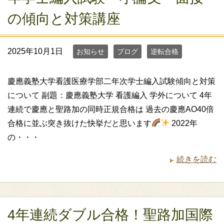
の傾向と対策講座
2025年10月1日
お知らせ
ブログ
逆転合格
慶應義塾大学看護医療学部二年次学士編入試験傾向と対策
について 副題：慶應義塾大学 看護編入 学外について 4年
連続で慶應と聖路加の同時正規合格は 過去の慶應AO40倍
合格に並ぶ突き抜けた快挙だと思います
2022年
の・・・
続きを読む
4年連続ダブル合格！聖路加国際