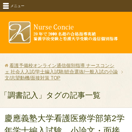
メニュー
看護予備校オンライン通信個別指導 ナースコンシ
ェ 社会人入試/学士編入試験/総合選抜/一般入試の小論
文/志望動機/面接対策
TOP
「調書記入」タグの記事一覧
慶應義塾大学看護医療学部第2学
年学士編入試験 小論文・面接