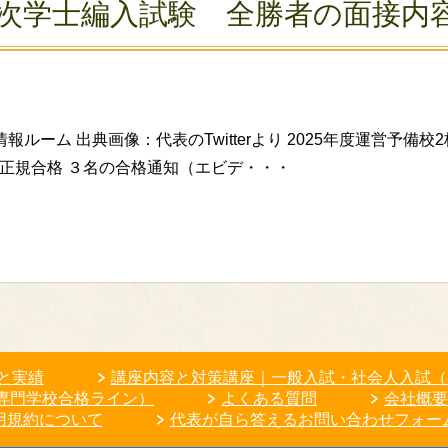
次学士編入試験 全勝者の面接内
ルーム 出典画像：代表のTwitterより 2025年度運営予備
名正規合格 ３名の合格通知（エビデ・・・
と実績
講座内容と対策講座｜一般入試・社会人入試（
専門学校合格ライン）
よくある質問
会社概要
用規約について
代表が自ら答えるお問い合わせフォー