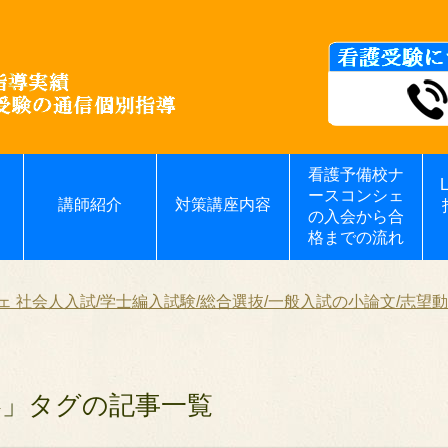
看護予備校ナ
ースコンシェ
講師紹介
対策講座内容
の入会から合
格までの流れ
 社会人入試/学士編入試験/総合選抜/一般入試の小論文/志望動
容」タグの記事一覧