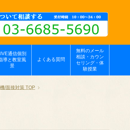
無料のメール
LIVE通信個別
相談・カウン
よくある質問
指導と教室風
セリング・体
景
験授業
機/面接対策
TOP