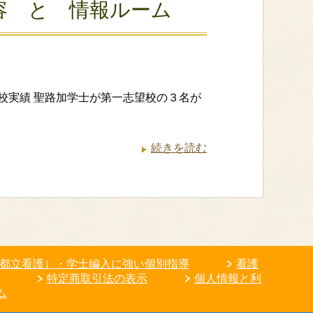
容 と 情報ルーム
校2校実績 聖路加学士が第一志望校の３名が
続きを読む
都立看護）・学士編入に強い個別指導
看護
特定商取引法の表示
個人情報と利
ム