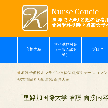
学科試験対策
合格実績
ブログ
（一般入試対
策）
看護予備校オンライン通信個別指導 ナースコンシェ
聖路加国際大学 看護 面接内容
「聖路加国際大学 看護 面接内