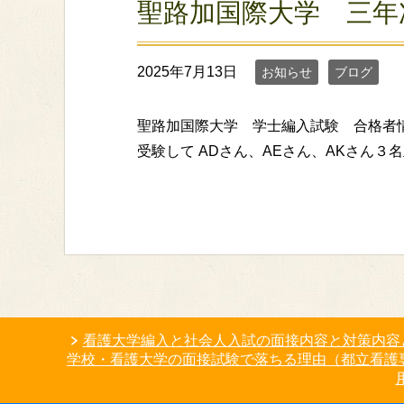
聖路加国際大学 三年
2025年7月13日
お知らせ
ブログ
聖路加国際大学 学士編入試験 合格者情報
受験して ADさん、AEさん、AKさん３
看護大学編入と社会人入試の面接内容と対策内容
学校・看護大学の面接試験で落ちる理由（都立看護