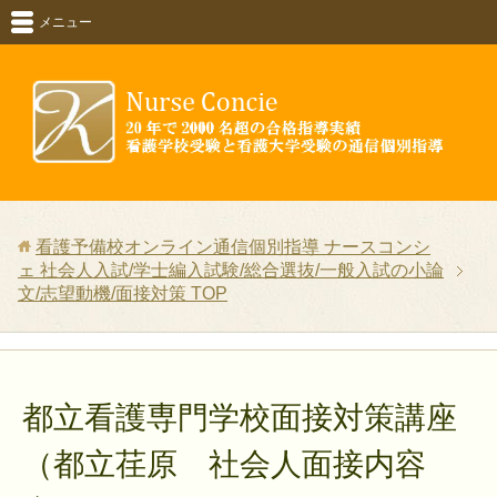
メニュー
看護予備校オンライン通信個別指導 ナースコンシ
ェ 社会人入試/学士編入試験/総合選抜/一般入試の小論
文/志望動機/面接対策
TOP
都立看護専門学校面接対策講座
（都立荏原 社会人面接内容