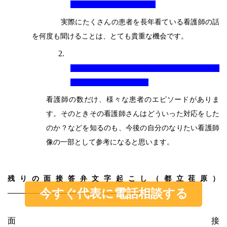
実際にたくさんの患者を長年看ている看護師の話
を何度も聞けることは、とても貴重な機会です。
2.
看護師の数だけ、様々な患者のエピソードがありま
す。そのときその看護師さんはどういった対応をした
のか？などを知るのも、今後の自分のなりたい看護師
像の一部として参考になると思います。
残りの面接答弁
文字
起こし（都立荏原）
今すぐ代表に電話相談する
————————————————————-
面接