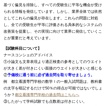
基づく偏見を排除し、すべての受験生に平等な機会が受け
られる情報を発信しています。しかし、業界全体では依然
としてこれらの偏見が存在します。これらの問題に対処
し、全ての受験生が平等に評価される具体的なシステムの
改善策を提案し、その実現に向けて業界に発信していくこ
とが重要だと考えています。
【試験科目について】
ナースコンシェのアドバイス
①小論文も文章表現より適正検査の参考としてのウエイト
が大きく差が付きにくい面接のウエイトが大きいと感じる
②
予備校に通う前に必ず過去問を取り寄せましょう。
例 都立看護専門学校の数学Ⅰの一般入試問題は、教科書
の太字を暗記するだけで50％の得点が可能ではないでしょ
うか？
都立看護専門学校の過去問はこちらへ
③したがって学科試験でも点数差は付きにくい。