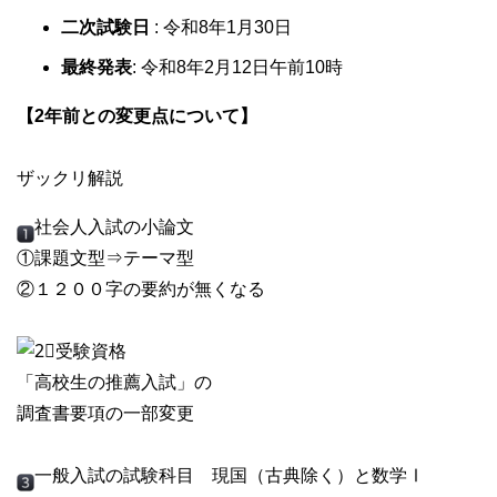
二次試験日
: 令和8年1月30日
最終発表
: 令和8年2月12日午前10時
【2年前との変更点について】
ザックリ解説
社会人入試の小論文
①課題文型⇒テーマ型
②１２００字の要約が無くなる
受験資格
「高校生の推薦入試」の
調査書要項の一部変更
一般入試の試験科目 現国（古典除く）と数学Ⅰ