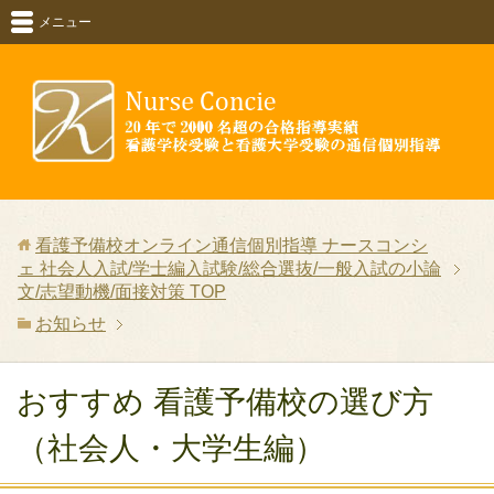
メニュー
看護予備校オンライン通信個別指導 ナースコンシ
ェ 社会人入試/学士編入試験/総合選抜/一般入試の小論
文/志望動機/面接対策
TOP
お知らせ
おすすめ 看護予備校の選び方
（社会人・大学生編）