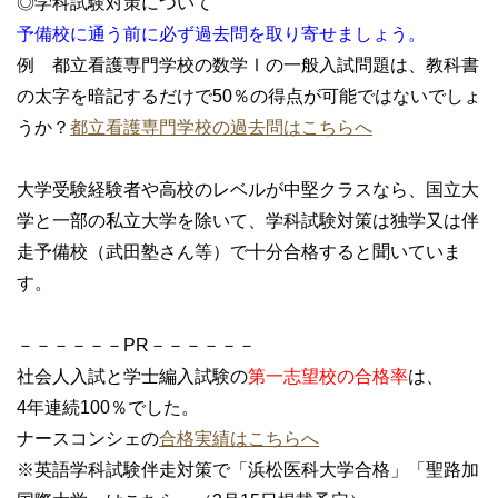
◎学科試験対策について
予備校に通う前に必ず過去問を取り寄せましょう。
例 都立看護専門学校の数学Ⅰの一般入試問題は、教科書
の太字を暗記するだけで50％の得点が可能ではないでしょ
うか？
都立看護専門学校の過去問はこちらへ
大学受験経験者や高校のレベルが中堅クラスなら、国立大
学と一部の私立大学を除いて、学科試験対策は独学又は伴
走予備校（武田塾さん等）で十分合格すると聞いていま
す。
－－－－－－PR－－－－－－
社会人入試と学士編入試験の
第一志望校の合格率
は、
4年連続100％でした。
ナースコンシェの
合格実績はこちらへ
※英語学科試験伴走対策で「浜松医科大学合格」「聖路加