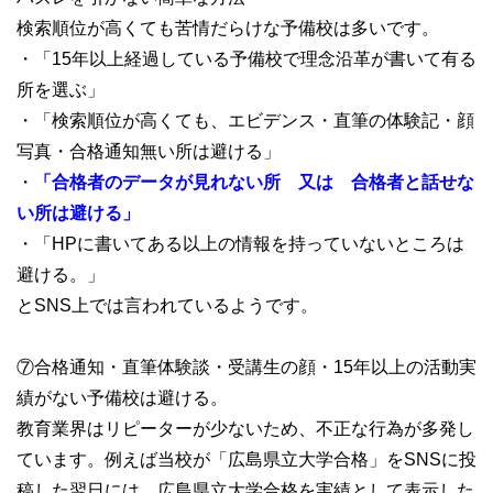
検索順位が高くても苦情だらけな予備校は多いです。
・「15年以上経過している予備校で理念沿革が書いて有る
所を選ぶ」
・「検索順位が高くても、エビデンス・直筆の体験記・顔
写真・合格通知無い所は避ける」
・
「合格者のデータが見れない所 又は 合格者と話せな
い所は避ける」
・「HPに書いてある以上の情報を持っていないところは
避ける。」
とSNS上では言われているようです。
⑦合格通知・直筆体験談・受講生の顔・15年以上の活動実
績がない予備校は避ける。
教育業界はリピーターが少ないため、不正な行為が多発し
ています。例えば当校が「広島県立大学合格」をSNSに投
稿した翌日には、広島県立大学合格を実績として表示した