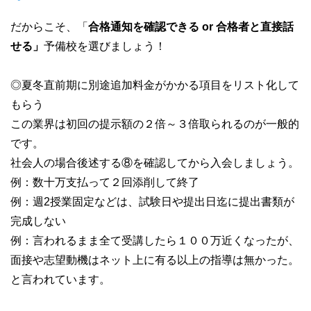
だからこそ、「
合格通知を確認できる or 合格者と直接話
せる」
予備校を選びましょう！
◎夏冬直前期に別途追加料金がかかる項目をリスト化して
もらう
この業界は初回の提示額の２倍～３倍取られるのが一般的
です。
社会人の場合後述する⑧を確認してから入会しましょう。
例：数十万支払って２回添削して終了
例：週2授業固定などは、試験日や提出日迄に提出書類が
完成しない
例：言われるまま全て受講したら１００万近くなったが、
面接や志望動機はネット上に有る以上の指導は無かった。
と言われています。