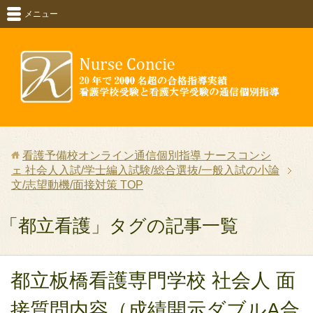
メニュー
看護予備校オンライン通信個別指導 ナースコンシ
ェ 社会人入試/学士編入試験/総合選抜/一般入試の小論
文/志望動機/面接対策
TOP
「都立看護」タグの記事一覧
都立板橋看護専門学校 社会人 面
接質問内容（成績開示ダブルA合