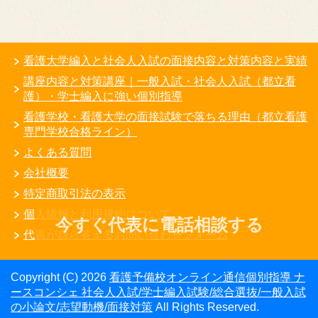
看護大学編入と社会人入試の面接内容と対策内容と実績
講座内容と対策講座｜一般入試・社会人入試（都立看
護）・学士編入に強い個別指導
看護学校・看護大学の面接試験で落ちる理由（都立看護
専門学校合格ライン）
よくある質問
会社概要
特定商取引法の表示
個人情報と利用規約について
今すぐ代表に電話相談する
代表が自ら答えるお問い合わせフォーム
Copyright (C) 2026
看護予備校オンライン通信個別指導 ナ
ースコンシェ 社会人入試/学士編入試験/総合選抜/一般入試
の小論文/志望動機/面接対策
All Rights Reserved.