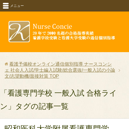
メニュー
看護予備校オンライン通信個別指導 ナースコンシ
ェ 社会人入試/学士編入試験/総合選抜/一般入試の小論
文/志望動機/面接対策
TOP
「看護専門学校 一般入試 合格ライ
ン」タグの記事一覧
昭和医科大学附属看護専門学