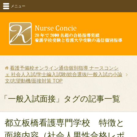
メニュー
看護予備校オンライン通信個別指導 ナースコンシ
ェ 社会人入試/学士編入試験/総合選抜/一般入試の小論
文/志望動機/面接対策
TOP
「一般入試面接」タグの記事一覧
都立板橋看護専門学校 特徴と
面接内容（社会人男性合格レポ