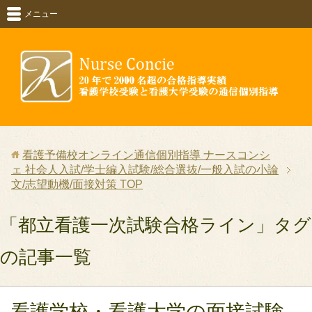
メニュー
看護予備校オンライン通信個別指導 ナースコンシ
ェ 社会人入試/学士編入試験/総合選抜/一般入試の小論
文/志望動機/面接対策
TOP
「都立看護一次試験合格ライン」タグ
の記事一覧
看護学校・看護大学の面接試験