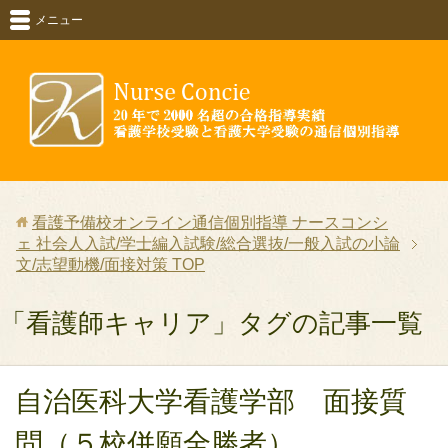
メニュー
看護予備校オンライン通信個別指導 ナースコンシ
ェ 社会人入試/学士編入試験/総合選抜/一般入試の小論
文/志望動機/面接対策
TOP
「看護師キャリア」タグの記事一覧
自治医科大学看護学部 面接質
問（５校併願全勝者）