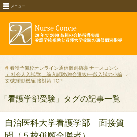
メニュー
看護予備校オンライン通信個別指導 ナースコンシ
ェ 社会人入試/学士編入試験/総合選抜/一般入試の小論
文/志望動機/面接対策
TOP
「看護学部受験」タグの記事一覧
自治医科大学看護学部 面接質
問（５校併願全勝者）