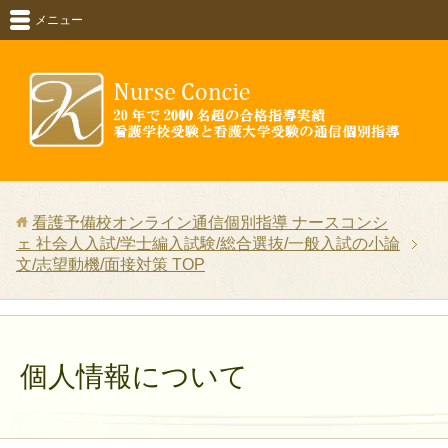
メニュー
看護予備校オンライン通信個別指導 ナースコンシ
ェ 社会人入試/学士編入試験/総合選抜/一般入試の小論
文/志望動機/面接対策
TOP
個人情報について