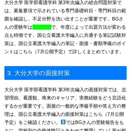
大分大学 医学部看護学科 第3年次編入の総合問題対策で
は、募集要項で示されている専門基礎科目・専門科目の範
囲を確認し、不足分野を洗い出すことが重要です。BGさ
んの受験年は
で、年度によって出題方法が変わる
点も特徴です。国公立看護大学編入に共通する筆記試験対
策は、国公立看護大学編入の筆記・面接・書類準備のポイ
ントはこちら（7月公開予定）で詳しくまとめています。
3. 大分大学の面接対策
大分大学 医学部看護学科 第3年次編入の面接対策では、志
望理由、看護観、将来のキャリア、実務経験をどう言語化
するかが重要です。面接の一般的な準備手順や答え方の整
理は、国公立看護大学編入の面接対策はこちら（7月公開
予定）をご確認ください。
ではBGさんの受験報告をも
とに、学校別の合格体験記とあわせて整理していく形が相