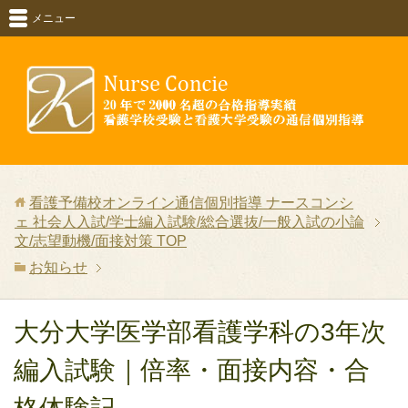
メニュー
看護予備校オンライン通信個別指導 ナースコンシ
ェ 社会人入試/学士編入試験/総合選抜/一般入試の小論
文/志望動機/面接対策
TOP
お知らせ
大分大学医学部看護学科の3年次
編入試験｜倍率・面接内容・合